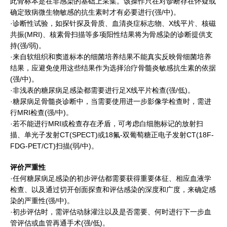
此骨标本是在非感染的基础上采集。该操作只在对诊断存在怀疑或
确定致病微生物敏感的抗生素时才有必要进行(强/中)。
·诊断性试验，如探针探及骨质、血清炎症标志物、X线平片、核磁
共振(MRI)、核素骨扫描等多项阳性结果将为骨感染的诊断提供支
持(强/弱)。
·来自软组织和窦道标本的细菌培养结果不能真实反映骨细菌培养
结果，应避免使用这些结果作为选择治疗骨髓炎敏感抗生素的依据
(强/中)。
·非浅表的糖尿病足感染都需要进行足X线平片检查(强/低)。
·糖尿病足骨髓炎诊断中，当需要使用进一步影像学检查时，需进
行MRI检查(强/中)。
·若不能进行MRI或检查存在矛盾，可考虑白细胞标记的放射扫
描、单光子发射CT(SPECT)或18氟-双葡萄糖正电子发射CT(18F-
FDG-PET/CT)扫描(弱/中)。
评价严重性
·任何糖尿病足感染的初步评估都需要获得重要体征、相应血液学
检查、以及通过切开创面探查和评估感染的深度和广度，来确定感
染的严重性(强/中)。
·初步评估时，需评估动脉灌注以及是否需要、何时进行下一步血
管评估或血管再通手术(强/低)。