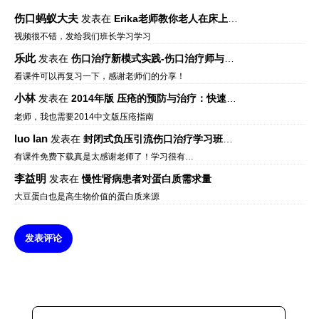
伤口蚂蚁大夫
发表在
Erika老师教你老人在床上如何左右翻身
视频很不错，发给我们班长学习学习
乐此
发表在
伤口治疗新模式实践-伤口治疗师与伤口专科
看课件可以再复习一下，感谢老师们的分享！
小林
发表在
2014年版 压疮的预防与治疗：快速参考指南 – 中文版、英文版、芬兰语版、葡萄牙语版
老师，我也需要2014中文版压疮指南
luo lan
发表在
封闭式负压引流伤口治疗学习班课件资料免费下载
有课件免费下载真是太感谢老师了！学习很有…
李益明
发表在
慢性肾病患者对蛋白质需求量
大豆蛋白也是高生物价值的蛋白质来源
发表评论