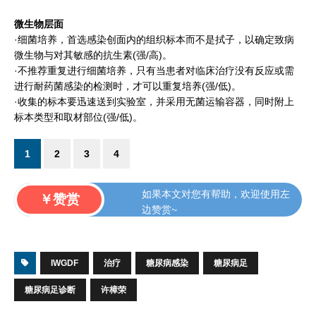
微生物层面
·细菌培养，首选感染创面内的组织标本而不是拭子，以确定致病
微生物与对其敏感的抗生素(强/高)。
·不推荐重复进行细菌培养，只有当患者对临床治疗没有反应或需
进行耐药菌感染的检测时，才可以重复培养(强/低)。
·收集的标本要迅速送到实验室，并采用无菌运输容器，同时附上
标本类型和取材部位(强/低)。
1
2
3
4
如果本文对您有帮助，欢迎使用左
￥赞赏
边赞赏~
IWGDF
治疗
糖尿病感染
糖尿病足
糖尿病足诊断
许樟荣