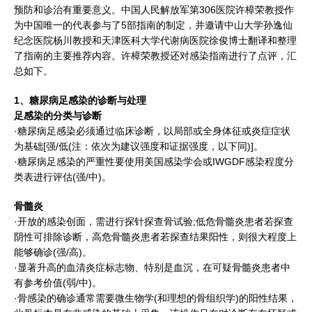
预防和诊治有重要意义。中国人民解放军第306医院许樟荣教授作
为中国唯一的代表参与了5部指南的制定，并邀请中山大学孙逸仙
纪念医院杨川教授和天津医科大学代谢病医院徐俊博士翻译和整理
了指南的主要推荐内容。许樟荣教授还对感染指南进行了点评，汇
总如下。
1、糖尿病足感染的诊断与处理
足感染的分类与诊断
·糖尿病足感染必须通过临床诊断，以局部或全身体征或炎症症状
为基础[强/低(注：依次为建议强度和证据强度，以下同)]。
·糖尿病足感染的严重性要使用美国感染学会或IWGDF感染程度分
类表进行评估(强/中)。
骨髓炎
·开放的感染创面，需进行探针探查骨试验;低危骨髓炎患者若探查
阴性可排除诊断，高危骨髓炎患者若探查结果阳性，则很大程度上
能够确诊(强/高)。
·显著升高的血清炎症标志物、特别是血沉，在可疑骨髓炎患者中
有参考价值(弱/中)。
·骨感染的确诊通常需要微生物学(和理想的骨组织学)的阳性结果，