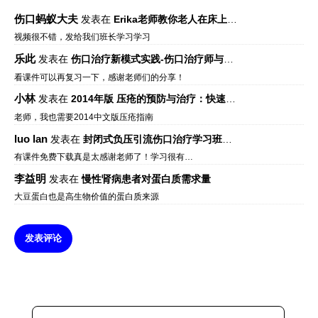
伤口蚂蚁大夫
发表在
Erika老师教你老人在床上如何左右翻身
视频很不错，发给我们班长学习学习
乐此
发表在
伤口治疗新模式实践-伤口治疗师与伤口专科
看课件可以再复习一下，感谢老师们的分享！
小林
发表在
2014年版 压疮的预防与治疗：快速参考指南 – 中文版、英文版、芬兰语版、葡萄牙语版
老师，我也需要2014中文版压疮指南
luo lan
发表在
封闭式负压引流伤口治疗学习班课件资料免费下载
有课件免费下载真是太感谢老师了！学习很有…
李益明
发表在
慢性肾病患者对蛋白质需求量
大豆蛋白也是高生物价值的蛋白质来源
发表评论