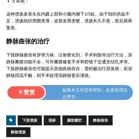
5 坏死：
这种溃疡多发生在内踝上部和小腿内侧下1/3处。由于组织供血不
足，溃疡组织周围变薄，皮肤发黑变硬，溃疡长久不愈，愈后易再
复发。
静脉曲张的治疗
下肢静脉曲张有穿弹力袜、注射硬化剂、手术剥除等治疗方法，深
静脉瓣膜功能不全，可作瓣膜修复手术和腔镜下交通支结扎术等。
下肢静脉曲张也可能提示其他疾病存在，需积极治疗原发病；若深
静脉回流不畅，则手术处理浅静脉更应谨慎。
如果本文对您有帮助，欢迎使用左
￥赞赏
边赞赏~
下肢溃疡
湿疹
腿部糜烂
静脉曲张
静脉溃疡