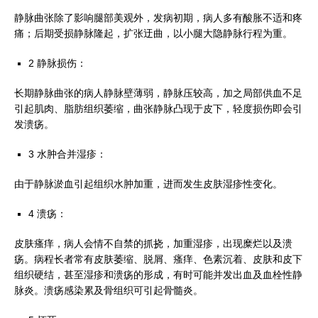
静脉曲张除了影响腿部美观外，发病初期，病人多有酸胀不适和疼
痛；后期受损静脉隆起，扩张迂曲，以小腿大隐静脉行程为重。
2 静脉损伤：
长期静脉曲张的病人静脉壁薄弱，静脉压较高，加之局部供血不足
引起肌肉、脂肪组织萎缩，曲张静脉凸现于皮下，轻度损伤即会引
发溃疡。
3 水肿合并湿疹：
由于静脉淤血引起组织水肿加重，进而发生皮肤湿疹性变化。
4 溃疡：
皮肤瘙痒，病人会情不自禁的抓挠，加重湿疹，出现糜烂以及溃
疡。病程长者常有皮肤萎缩、脱屑、瘙痒、色素沉着、皮肤和皮下
组织硬结，甚至湿疹和溃疡的形成，有时可能并发出血及血栓性静
脉炎。溃疡感染累及骨组织可引起骨髓炎。