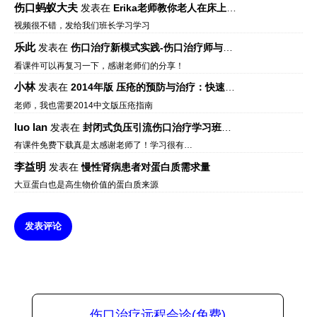
伤口蚂蚁大夫
发表在
Erika老师教你老人在床上如何左右翻身
视频很不错，发给我们班长学习学习
乐此
发表在
伤口治疗新模式实践-伤口治疗师与伤口专科
看课件可以再复习一下，感谢老师们的分享！
小林
发表在
2014年版 压疮的预防与治疗：快速参考指南 – 中文版、英文版、芬兰语版、葡萄牙语版
老师，我也需要2014中文版压疮指南
luo lan
发表在
封闭式负压引流伤口治疗学习班课件资料免费下载
有课件免费下载真是太感谢老师了！学习很有…
李益明
发表在
慢性肾病患者对蛋白质需求量
大豆蛋白也是高生物价值的蛋白质来源
发表评论
伤口治疗远程会诊(免费)