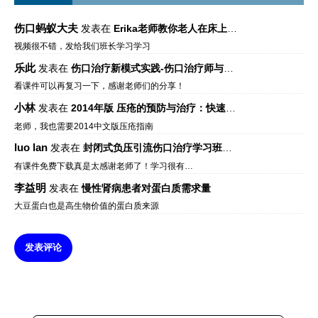
伤口蚂蚁大夫
发表在
Erika老师教你老人在床上如何左右翻身
视频很不错，发给我们班长学习学习
乐此
发表在
伤口治疗新模式实践-伤口治疗师与伤口专科
看课件可以再复习一下，感谢老师们的分享！
小林
发表在
2014年版 压疮的预防与治疗：快速参考指南 – 中文版、英文版、芬兰语版、葡萄牙语版
老师，我也需要2014中文版压疮指南
luo lan
发表在
封闭式负压引流伤口治疗学习班课件资料免费下载
有课件免费下载真是太感谢老师了！学习很有…
李益明
发表在
慢性肾病患者对蛋白质需求量
大豆蛋白也是高生物价值的蛋白质来源
发表评论