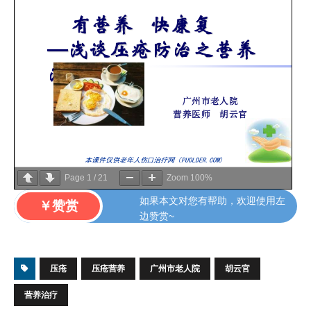
Page
1
/
21
Zoom
100%
如果本文对您有帮助，欢迎使用左
￥赞赏
边赞赏~
压疮
压疮营养
广州市老人院
胡云官
营养治疗