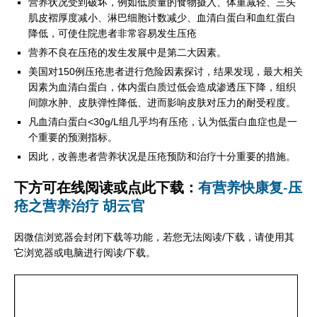
营养状况受到破坏，例如低质量的食物摄入、体重减轻、三头
肌皮褶厚度减小、淋巴细胞计数减少、血清白蛋白和血红蛋白
降低，可使住院患者非常容易发生压疮
营养不良在压疮的发生发展中是第二大因素。
美国对150例压疮患者进行危险因素探讨，结果发现，最大相关
因素为血清白蛋白，体内蛋白质过低会造成渗透压下降，组织
间隙水肿、皮肤弹性降低、进而影响皮肤对压力的耐受程度。
凡血清白蛋白<30g/L组几乎均有压疮，认为低蛋白血症也是一
个重要的预测指标。
因此，改善患者营养状况是压疮预防和治疗十分重要的措施。
下方可在线阅读或点此下载：
有营养快康复-压
疮之营养治疗 胡云官
因微信浏览器会封闭下载等功能，若您无法阅读/下载，请使用其
它浏览器或电脑进行阅读/下载。