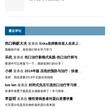
最近评论
伤口蚂蚁大夫
发表在
Erika老师教你老人在床上如何左右翻身
视频很不错，发给我们班长学习学习
乐此
发表在
伤口治疗新模式实践-伤口治疗师与伤口专科
看课件可以再复习一下，感谢老师们的分享！
小林
发表在
2014年版 压疮的预防与治疗：快速参考指南 – 中文版、英文版、芬兰语版、葡萄牙语版
老师，我也需要2014中文版压疮指南
luo lan
发表在
封闭式负压引流伤口治疗学习班课件资料免费下载
有课件免费下载真是太感谢老师了！学习很有…
李益明
发表在
慢性肾病患者对蛋白质需求量
大豆蛋白也是高生物价值的蛋白质来源