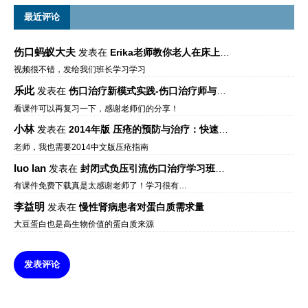
最近评论
伤口蚂蚁大夫
发表在
Erika老师教你老人在床上如何左右翻身
视频很不错，发给我们班长学习学习
乐此
发表在
伤口治疗新模式实践-伤口治疗师与伤口专科
看课件可以再复习一下，感谢老师们的分享！
小林
发表在
2014年版 压疮的预防与治疗：快速参考指南 – 中文版、英文版、芬兰语版、葡萄牙语版
老师，我也需要2014中文版压疮指南
luo lan
发表在
封闭式负压引流伤口治疗学习班课件资料免费下载
有课件免费下载真是太感谢老师了！学习很有…
李益明
发表在
慢性肾病患者对蛋白质需求量
大豆蛋白也是高生物价值的蛋白质来源
发表评论