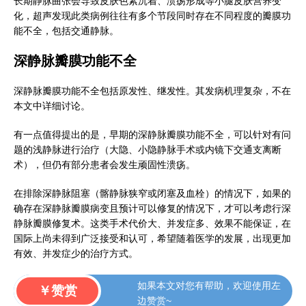
长期静脉曲张会导致皮肤色素沉着、溃疡形成等小腿皮肤营养变
化，超声发现此类病例往往有多个节段同时存在不同程度的瓣膜功
能不全，包括交通静脉。
深静脉瓣膜功能不全
深静脉瓣膜功能不全包括原发性、继发性。其发病机理复杂，不在
本文中详细讨论。
有一点值得提出的是，早期的深静脉瓣膜功能不全，可以针对有问
题的浅静脉进行治疗（大隐、小隐静脉手术或内镜下交通支离断
术），但仍有部分患者会发生顽固性溃疡。
在排除深静脉阻塞（髂静脉狭窄或闭塞及血栓）的情况下，如果的
确存在深静脉瓣膜病变且预计可以修复的情况下，才可以考虑行深
静脉瓣膜修复术。这类手术代价大、并发症多、效果不能保证，在
国际上尚未得到广泛接受和认可，希望随着医学的发展，出现更加
有效、并发症少的治疗方式。
如果本文对您有帮助，欢迎使用左
￥赞赏
边赞赏~