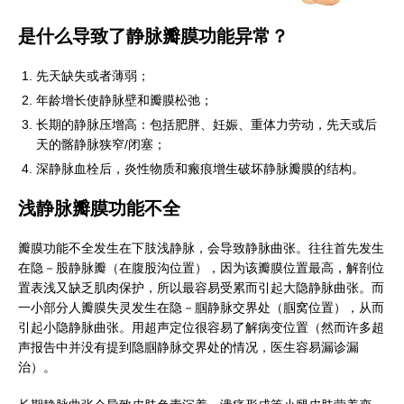
是什么导致了静脉瓣膜功能异常？
先天缺失或者薄弱；
年龄增长使静脉壁和瓣膜松弛；
长期的静脉压增高：包括肥胖、妊娠、重体力劳动，先天或后
天的髂静脉狭窄/闭塞；
深静脉血栓后，炎性物质和瘢痕增生破坏静脉瓣膜的结构。
浅静脉瓣膜功能不全
瓣膜功能不全发生在下肢浅静脉，会导致静脉曲张。往往首先发生
在隐－股静脉瓣（在腹股沟位置），因为该瓣膜位置最高，解剖位
置表浅又缺乏肌肉保护，所以最容易受累而引起大隐静脉曲张。而
一小部分人瓣膜失灵发生在隐－腘静脉交界处（腘窝位置），从而
引起小隐静脉曲张。用超声定位很容易了解病变位置（然而许多超
声报告中并没有提到隐腘静脉交界处的情况，医生容易漏诊漏
治）。