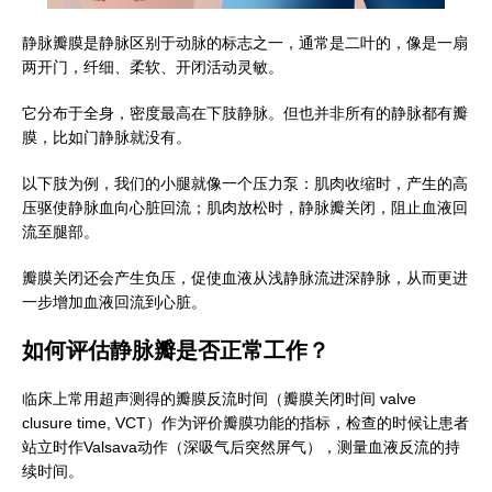
静脉瓣膜是静脉区别于动脉的标志之一，通常是二叶的，像是一扇
两开门，纤细、柔软、开闭活动灵敏。
它分布于全身，密度最高在下肢静脉。但也并非所有的静脉都有瓣
膜，比如门静脉就没有。
以下肢为例，我们的小腿就像一个压力泵：肌肉收缩时，产生的高
压驱使静脉血向心脏回流；肌肉放松时，静脉瓣关闭，阻止血液回
流至腿部。
瓣膜关闭还会产生负压，促使血液从浅静脉流进深静脉，从而更进
一步增加血液回流到心脏。
如何评估静脉瓣是否正常工作？
临床上常用超声测得的瓣膜反流时间（瓣膜关闭时间 valve
clusure time, VCT）作为评价瓣膜功能的指标，检查的时候让患者
站立时作Valsava动作（深吸气后突然屏气），测量血液反流的持
续时间。