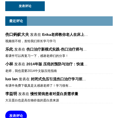
最近评论
伤口蚂蚁大夫
发表在
Erika老师教你老人在床上如何左右翻身
视频很不错，发给我们班长学习学习
乐此
发表在
伤口治疗新模式实践-伤口治疗师与伤口专科
看课件可以再复习一下，感谢老师们的分享！
小林
发表在
2014年版 压疮的预防与治疗：快速参考指南 – 中文版、英文版、芬兰语版、葡萄牙语版
老师，我也需要2014中文版压疮指南
luo lan
发表在
封闭式负压引流伤口治疗学习班课件资料免费下载
有课件免费下载真是太感谢老师了！学习很有…
李益明
发表在
慢性肾病患者对蛋白质需求量
大豆蛋白也是高生物价值的蛋白质来源
发表评论