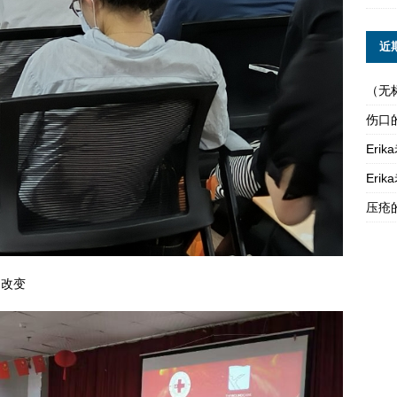
近
（无
伤口
Er
Er
压疮
图改变