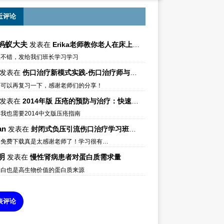
近评论
蚂蚁大夫
发表在
Erika老师教你老人在床上如何左右翻身
很不错，发给我们班长学习学习
发表在
伤口治疗新模式实践-伤口治疗师与伤口专科
件可以再复习一下，感谢老师们的分享！
发表在
2014年版 压疮的预防与治疗：快速参考指南 – 中文版、英文版、芬兰语版、葡萄牙语版
我也需要2014中文版压疮指南
an
发表在
封闭式负压引流伤口治疗学习班课件资料免费下载
件免费下载真是太感谢老师了！学习很有…
明
发表在
慢性肾病患者对蛋白质需求量
蛋白也是高生物价值的蛋白质来源
表评论