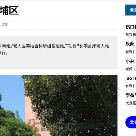
埔区
最
,039
伤口
视频
乐此
看课
举行。
小林
老师，
luo l
有课
李益
大豆
发