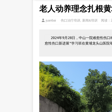
老人动养理念扎根黄
juanbai
伤口治疗培训
,
新闻&培训
阅读：2
   2024年9月28日，中山一院难愈性伤口科研组/老人医养结合科研组基层推广项目"长期卧床老人难
愈性伤口新进展"学习班在黄埔龙头山医院