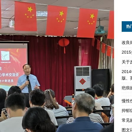
热
改良
20
关于
201
版、
疤痕
慢性
抑郁
常见
图文