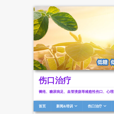
伤口治疗
褥疮、糖尿病足、血管溃疡等难愈性伤口、心理
首页
新闻&培训
伤口治疗