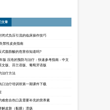
门文章
封闭式负压引流的临床操作技巧
15失禁性皮炎指南
反式脂肪酸的危害你知道吗?
4年版 压疮的预防与治疗：快速参考指南 - 中文
英文版、芬兰语版、葡萄牙语版
的治疗方法
伤口治疗培训班第一期课件下载
症
的难愈合伤口及需要补充的营养素
详解皮肤（黏膜）溃疡