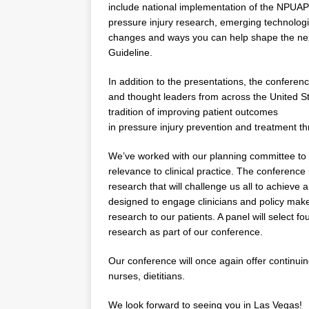
include national implementation of the NPUAP 
pressure injury research, emerging technolog
changes and ways you can help shape the ne
Guideline.
In addition to the presentations, the conferen
and thought leaders from across the United S
tradition of improving patient outcomes
in pressure injury prevention and treatment th
We’ve worked with our planning committee to d
relevance to clinical practice. The conferenc
research that will challenge us all to achieve a
designed to engage clinicians and policy maker
research to our patients. A panel will select fo
research as part of our conference.
Our conference will once again offer continuin
nurses, dietitians.
We look forward to seeing you in Las Vegas!