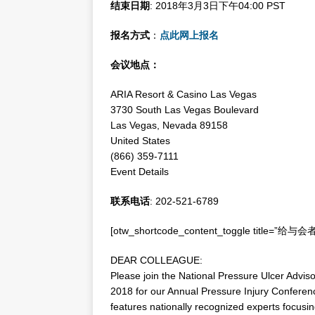
结束日期
: 2018年3月3日下午04:00 PST
报名方式
：
点此网上报名
会议地点：
ARIA Resort & Casino Las Vegas
3730 South Las Vegas Boulevard
Las Vegas, Nevada 89158
United States
(866) 359-7111
Event Details
联系电话
: 202-521-6789
[otw_shortcode_content_toggle title=”给与会者
DEAR COLLEAGUE:
Please join the National Pressure Ulcer Advi
2018 for our Annual Pressure Injury Confere
features nationally recognized experts focusin