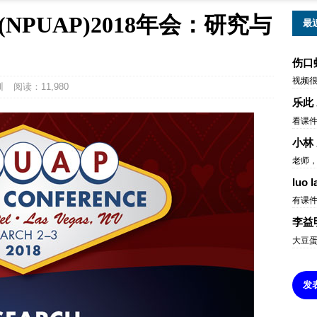
PUAP)2018年会：研究与
最
伤口
视频
训
阅读：11,980
乐此
看课
小林
老师，
luo l
有课
李益
大豆
发