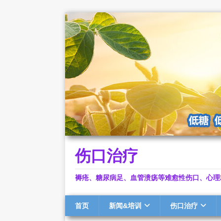
伤口治疗
褥疮、糖尿病足、血管溃疡等难愈性伤口、心理
首页
新闻&培训
伤口治疗