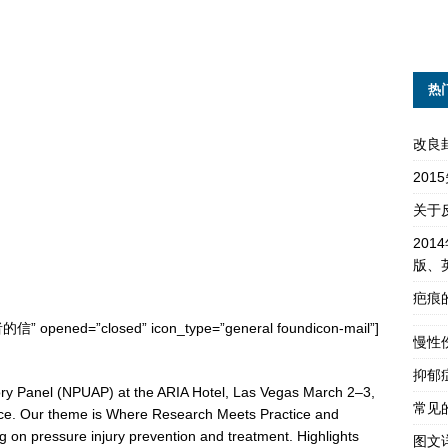
热
改良
20
关于
201
版、
疤痕
的信” opened=”closed” icon_type=”general foundicon-mail”]
慢性
抑郁
sory Panel (NPUAP) at the ARIA Hotel, Las Vegas March 2–3,
常见
nce. Our theme is Where Research Meets Practice and
g on pressure injury prevention and treatment. Highlights
图文