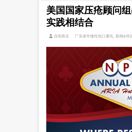
美国国家压疮顾问组(N
实践相结合
压疮医生
广东老年慢性伤口通讯
,
新闻&培