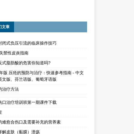
门文章
封闭式负压引流的临床操作技巧
15失禁性皮炎指南
反式脂肪酸的危害你知道吗?
4年版 压疮的预防与治疗：快速参考指南 - 中文
英文版、芬兰语版、葡萄牙语版
的治疗方法
伤口治疗培训班第一期课件下载
症
的难愈合伤口及需要补充的营养素
详解皮肤（黏膜）溃疡