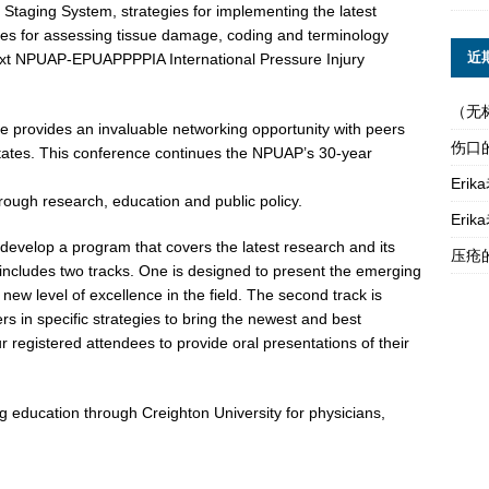
Staging System, strategies for implementing the latest
ies for assessing tissue damage, coding and terminology
近
xt NPUAP-EPUAPPPPIA International Pressure Injury
（无
ce provides an invaluable networking opportunity with peers
伤口
tates. This conference continues the NPUAP’s 30-year
Er
rough research, education and public policy.
Er
evelop a program that covers the latest research and its
压疮
e includes two tracks. One is designed to present the emerging
 new level of excellence in the field. The second track is
s in specific strategies to bring the newest and best
ur registered attendees to provide oral presentations of their
g education through Creighton University for physicians,