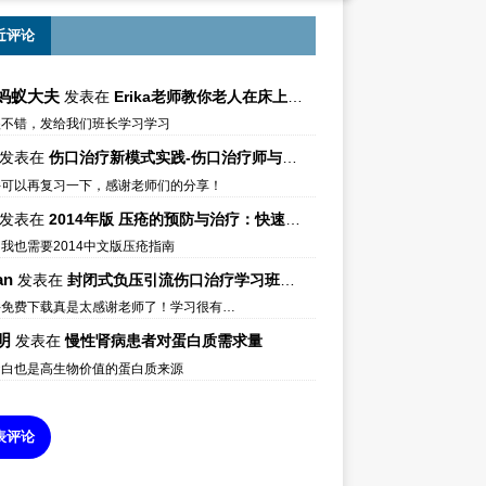
近评论
蚂蚁大夫
发表在
Erika老师教你老人在床上如何左右翻身
很不错，发给我们班长学习学习
发表在
伤口治疗新模式实践-伤口治疗师与伤口专科
件可以再复习一下，感谢老师们的分享！
发表在
2014年版 压疮的预防与治疗：快速参考指南 – 中文版、英文版、芬兰语版、葡萄牙语版
我也需要2014中文版压疮指南
an
发表在
封闭式负压引流伤口治疗学习班课件资料免费下载
件免费下载真是太感谢老师了！学习很有…
明
发表在
慢性肾病患者对蛋白质需求量
蛋白也是高生物价值的蛋白质来源
表评论