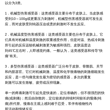
以分为3类。
1．机械型伤害感受器：这类感受器主要分布于皮肤上。当皮肤感
受到10～100g或更重压力刺激时，机械型伤害感受器就可发生反
应，而对皮肤受到钝器压迫或烫的刺激时不发生反应。
2．机械温度型伤害感受器：这类感受器主要也分布于皮肤上。它
们具有对机械和温度刺激的双重感受作用，但是对温、热或冷刺激
所引起的反应远较机械刺激更为敏感和强烈。皮肤温度达
到45℃左右时，人即感觉灼痛。一般认为，这类感受器和传导“快
痛“有关。
3．多型伤害感受器：这类感受器广泛分布于皮肤、骨骼肌、关节
和内脏器官。它们对机械刺激、温度和化学致痛物的刺激都能发生
反应，是一些与痛觉发生最为密切的感受器，多次的重复
刺激可以发生致敏、疲劳或压抑现象。
单一的疼痛刺激可引起先是快速的，定位准确的，但不很强烈的快
痛(或刺痛)；然后由弥散的，定位较差的持续时间较长的慢痛(钝
痛)所代替。慢痛在主观上感到难于忍受，常伴有植物性内
脏活动和情绪反应。