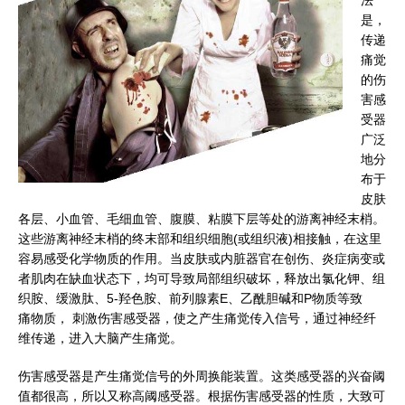
是，
传递
痛觉
的伤
害感
受器
广泛
地分
布于
皮肤
各层、小血管、毛细血管、腹膜、粘膜下层等处的游离神经末梢。
这些游离神经末梢的终末部和组织细胞(或组织液)相接触，在这里
容易感受化学物质的作用。当皮肤或内脏器官在创伤、炎症病变或
者肌肉在缺血状态下，均可导致局部组织破坏，释放出氯化钾、组
织胺、缓激肽、5-羟色胺、前列腺素E、乙酰胆碱和P物质等致
痛物质， 刺激伤害感受器，使之产生痛觉传入信号，通过神经纤
维传递，进入大脑产生痛觉。
伤害感受器是产生痛觉信号的外周换能装置。这类感受器的兴奋阈
值都很高，所以又称高阈感受器。根据伤害感受器的性质，大致可