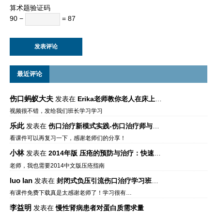
算术题验证码
90 −
= 87
最近评论
伤口蚂蚁大夫
发表在
Erika老师教你老人在床上如何左右翻身
视频很不错，发给我们班长学习学习
乐此
发表在
伤口治疗新模式实践-伤口治疗师与伤口专科
看课件可以再复习一下，感谢老师们的分享！
小林
发表在
2014年版 压疮的预防与治疗：快速参考指南 – 中文版、英文版、芬兰语版、葡萄牙语版
老师，我也需要2014中文版压疮指南
luo lan
发表在
封闭式负压引流伤口治疗学习班课件资料免费下载
有课件免费下载真是太感谢老师了！学习很有…
李益明
发表在
慢性肾病患者对蛋白质需求量