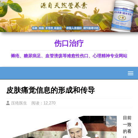
伤口治疗
褥疮、糖尿病足、血管溃疡等难愈性伤口、心理精神专业网站
皮肤痛觉信息的形成和传导
压疮医生
阅读：12,270
目前
一致
的看
法