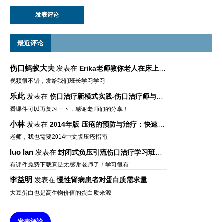
最近评论
伤口蚂蚁大夫
发表在
Erika老师教你老人在床上如何左右翻身
视频很不错，发给我们班长学习学习
乐此
发表在
伤口治疗新模式实践-伤口治疗师与伤口专科
看课件可以再复习一下，感谢老师们的分享！
小林
发表在
2014年版 压疮的预防与治疗：快速参考指南 – 中文版、英文版、芬兰语版、葡萄牙语版
老师，我也需要2014中文版压疮指南
luo lan
发表在
封闭式负压引流伤口治疗学习班课件资料免费下载
有课件免费下载真是太感谢老师了！学习很有…
李益明
发表在
慢性肾病患者对蛋白质需求量
大豆蛋白也是高生物价值的蛋白质来源
发表评论