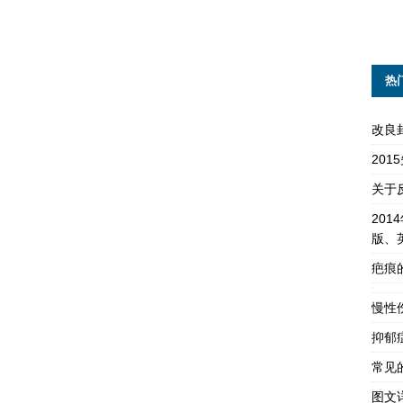
热
改良
20
关于
201
版、
疤痕
慢性
抑郁
常见
图文