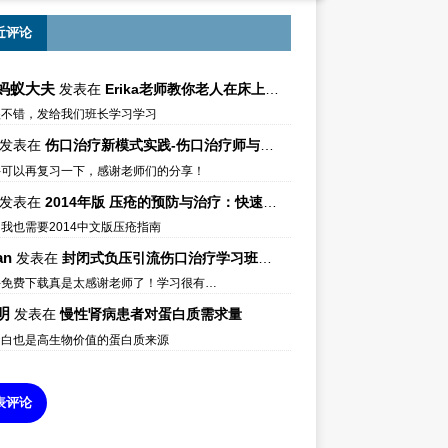
近评论
蚂蚁大夫
发表在
Erika老师教你老人在床上如何左右翻身
很不错，发给我们班长学习学习
发表在
伤口治疗新模式实践-伤口治疗师与伤口专科
件可以再复习一下，感谢老师们的分享！
发表在
2014年版 压疮的预防与治疗：快速参考指南 – 中文版、英文版、芬兰语版、葡萄牙语版
我也需要2014中文版压疮指南
an
发表在
封闭式负压引流伤口治疗学习班课件资料免费下载
件免费下载真是太感谢老师了！学习很有…
明
发表在
慢性肾病患者对蛋白质需求量
蛋白也是高生物价值的蛋白质来源
表评论