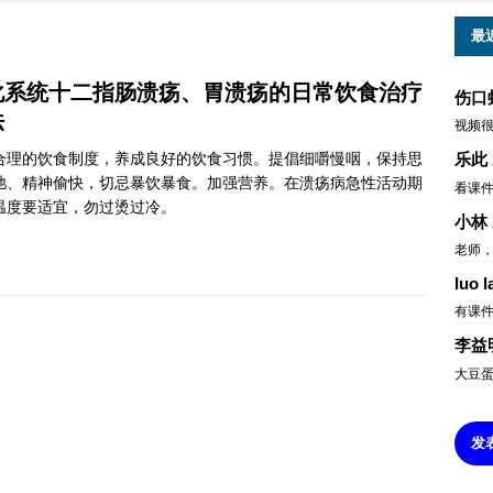
最
化系统十二指肠溃疡、胃溃疡的日常饮食治疗
伤口
法
视频
合理的饮食制度，养成良好的饮食习惯。提倡细嚼慢咽，保持思
乐此
弛、精神偷快，切忌暴饮暴食。加强营养。在溃疡病急性活动期
看课
温度要适宜，勿过烫过冷。
小林
老师，
luo l
有课
李益
大豆
发