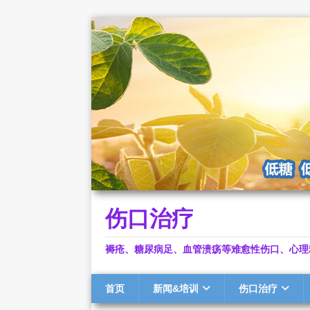
伤口治疗
褥疮、糖尿病足、血管溃疡等难愈性伤口、心理
首页
新闻&培训
伤口治疗