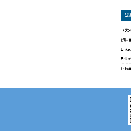
近
（无
伤口
Er
Er
压疮