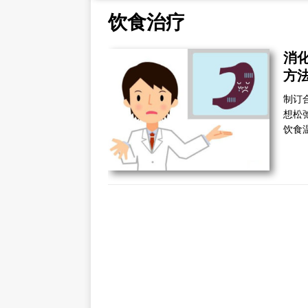
饮食治疗
消
方
制订
想松
饮食