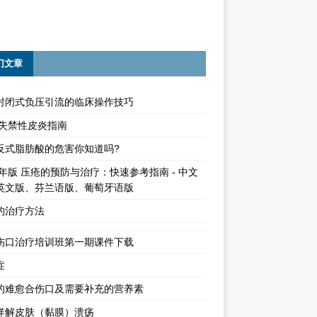
门文章
封闭式负压引流的临床操作技巧
15失禁性皮炎指南
反式脂肪酸的危害你知道吗?
4年版 压疮的预防与治疗：快速参考指南 - 中文
英文版、芬兰语版、葡萄牙语版
的治疗方法
伤口治疗培训班第一期课件下载
症
的难愈合伤口及需要补充的营养素
详解皮肤（黏膜）溃疡