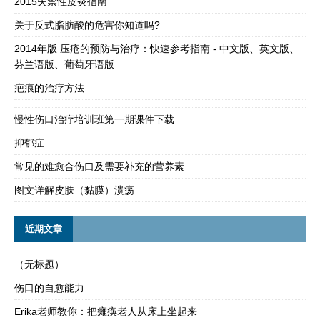
2015失禁性皮炎指南
关于反式脂肪酸的危害你知道吗?
2014年版 压疮的预防与治疗：快速参考指南 - 中文版、英文版、
芬兰语版、葡萄牙语版
疤痕的治疗方法
慢性伤口治疗培训班第一期课件下载
抑郁症
常见的难愈合伤口及需要补充的营养素
图文详解皮肤（黏膜）溃疡
近期文章
（无标题）
伤口的自愈能力
Erika老师教你：把瘫痪老人从床上坐起来