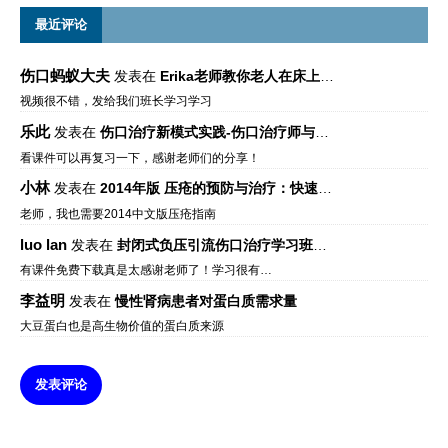
最近评论
伤口蚂蚁大夫
发表在
Erika老师教你老人在床上如何左右翻身
视频很不错，发给我们班长学习学习
乐此
发表在
伤口治疗新模式实践-伤口治疗师与伤口专科
看课件可以再复习一下，感谢老师们的分享！
小林
发表在
2014年版 压疮的预防与治疗：快速参考指南 – 中文版、英文版、芬兰语版、葡萄牙语版
老师，我也需要2014中文版压疮指南
luo lan
发表在
封闭式负压引流伤口治疗学习班课件资料免费下载
有课件免费下载真是太感谢老师了！学习很有…
李益明
发表在
慢性肾病患者对蛋白质需求量
大豆蛋白也是高生物价值的蛋白质来源
发表评论