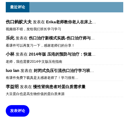
最近评论
伤口蚂蚁大夫
发表在
Erika老师教你老人在床上如何左右翻身
视频很不错，发给我们班长学习学习
乐此
发表在
伤口治疗新模式实践-伤口治疗师与伤口专科
看课件可以再复习一下，感谢老师们的分享！
小林
发表在
2014年版 压疮的预防与治疗：快速参考指南 – 中文版、英文版、芬兰语版、葡萄牙语版
老师，我也需要2014中文版压疮指南
luo lan
发表在
封闭式负压引流伤口治疗学习班课件资料免费下载
有课件免费下载真是太感谢老师了！学习很有…
李益明
发表在
慢性肾病患者对蛋白质需求量
大豆蛋白也是高生物价值的蛋白质来源
发表评论