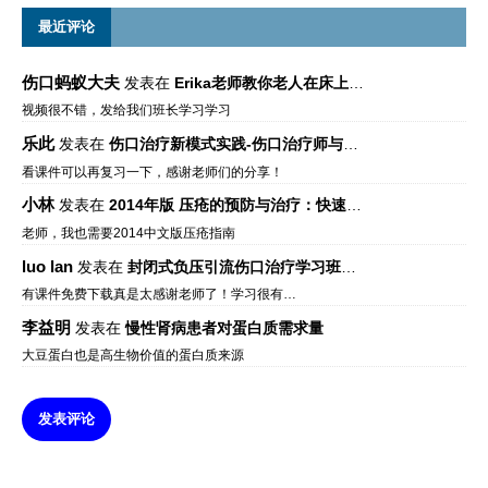
最近评论
伤口蚂蚁大夫
发表在
Erika老师教你老人在床上如何左右翻身
视频很不错，发给我们班长学习学习
乐此
发表在
伤口治疗新模式实践-伤口治疗师与伤口专科
看课件可以再复习一下，感谢老师们的分享！
小林
发表在
2014年版 压疮的预防与治疗：快速参考指南 – 中文版、英文版、芬兰语版、葡萄牙语版
老师，我也需要2014中文版压疮指南
luo lan
发表在
封闭式负压引流伤口治疗学习班课件资料免费下载
有课件免费下载真是太感谢老师了！学习很有…
李益明
发表在
慢性肾病患者对蛋白质需求量
大豆蛋白也是高生物价值的蛋白质来源
发表评论