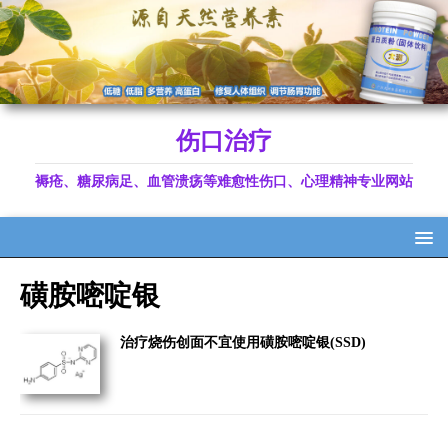
伤口治疗
褥疮、糖尿病足、血管溃疡等难愈性伤口、心理精神专业网站
磺胺嘧啶银
治疗烧伤创面不宜使用磺胺嘧啶银(SSD)