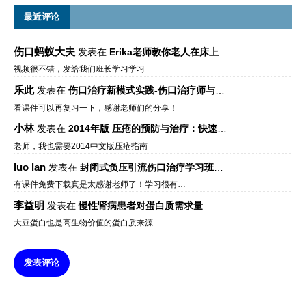
最近评论
伤口蚂蚁大夫
发表在
Erika老师教你老人在床上如何左右翻身
视频很不错，发给我们班长学习学习
乐此
发表在
伤口治疗新模式实践-伤口治疗师与伤口专科
看课件可以再复习一下，感谢老师们的分享！
小林
发表在
2014年版 压疮的预防与治疗：快速参考指南 – 中文版、英文版、芬兰语版、葡萄牙语版
老师，我也需要2014中文版压疮指南
luo lan
发表在
封闭式负压引流伤口治疗学习班课件资料免费下载
有课件免费下载真是太感谢老师了！学习很有…
李益明
发表在
慢性肾病患者对蛋白质需求量
大豆蛋白也是高生物价值的蛋白质来源
发表评论