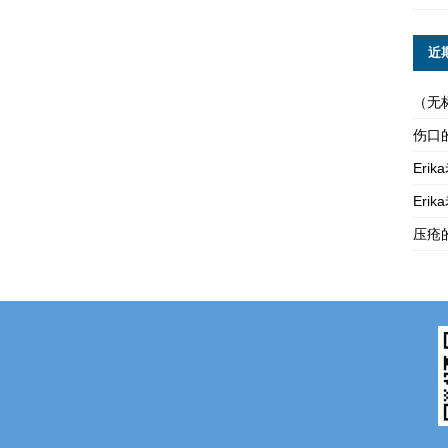
近
（无
伤口
Er
Er
压疮