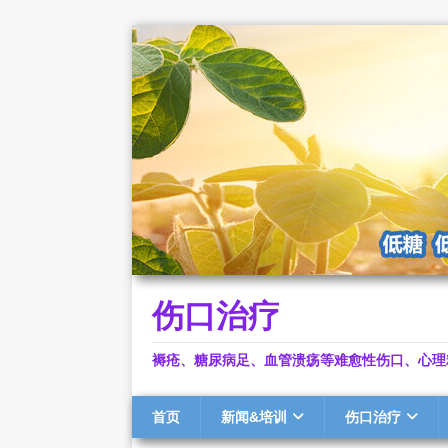
伤口治疗
褥疮、糖尿病足、血管溃疡等难愈性伤口、心理
首页
新闻&培训
伤口治疗