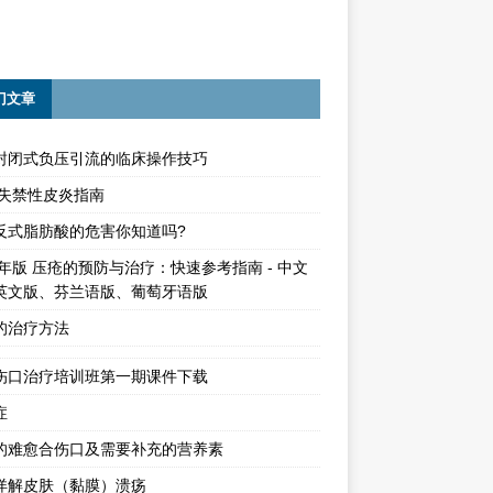
门文章
封闭式负压引流的临床操作技巧
15失禁性皮炎指南
反式脂肪酸的危害你知道吗?
4年版 压疮的预防与治疗：快速参考指南 - 中文
英文版、芬兰语版、葡萄牙语版
的治疗方法
伤口治疗培训班第一期课件下载
症
的难愈合伤口及需要补充的营养素
详解皮肤（黏膜）溃疡