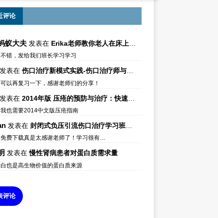
近评论
蚂蚁大夫
发表在
Erika老师教你老人在床上如何左右翻身
很不错，发给我们班长学习学习
发表在
伤口治疗新模式实践-伤口治疗师与伤口专科
件可以再复习一下，感谢老师们的分享！
发表在
2014年版 压疮的预防与治疗：快速参考指南 – 中文版、英文版、芬兰语版、葡萄牙语版
我也需要2014中文版压疮指南
an
发表在
封闭式负压引流伤口治疗学习班课件资料免费下载
件免费下载真是太感谢老师了！学习很有…
明
发表在
慢性肾病患者对蛋白质需求量
蛋白也是高生物价值的蛋白质来源
表评论