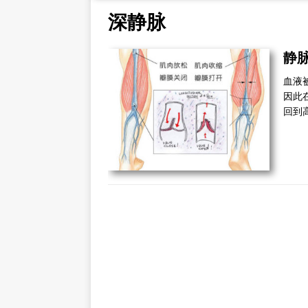
深静脉
静
血液
因此
回到