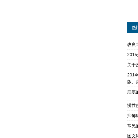
热
改良
20
关于
201
版、
疤痕
慢性
抑郁
常见
图文