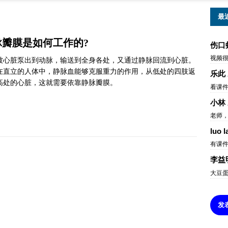
最
脉瓣膜是如何工作的?
伤口
视频
被心脏泵出到动脉，输送到全身各处，又通过静脉回流到心脏。
在直立的人体中，静脉血能够克服重力的作用，从低处的四肢返
乐此
高处的心脏，这就需要依靠静脉瓣膜。
看课
小林
老师，
luo l
有课
李益
大豆
发