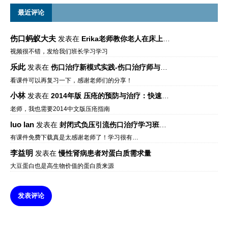
最近评论
伤口蚂蚁大夫
发表在
Erika老师教你老人在床上如何左右翻身
视频很不错，发给我们班长学习学习
乐此
发表在
伤口治疗新模式实践-伤口治疗师与伤口专科
看课件可以再复习一下，感谢老师们的分享！
小林
发表在
2014年版 压疮的预防与治疗：快速参考指南 – 中文版、英文版、芬兰语版、葡萄牙语版
老师，我也需要2014中文版压疮指南
luo lan
发表在
封闭式负压引流伤口治疗学习班课件资料免费下载
有课件免费下载真是太感谢老师了！学习很有…
李益明
发表在
慢性肾病患者对蛋白质需求量
大豆蛋白也是高生物价值的蛋白质来源
发表评论