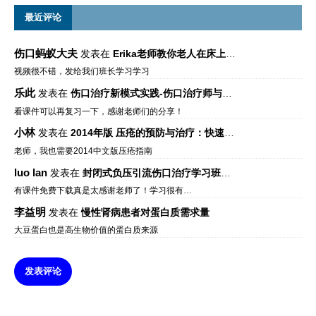
最近评论
伤口蚂蚁大夫
发表在
Erika老师教你老人在床上如何左右翻身
视频很不错，发给我们班长学习学习
乐此
发表在
伤口治疗新模式实践-伤口治疗师与伤口专科
看课件可以再复习一下，感谢老师们的分享！
小林
发表在
2014年版 压疮的预防与治疗：快速参考指南 – 中文版、英文版、芬兰语版、葡萄牙语版
老师，我也需要2014中文版压疮指南
luo lan
发表在
封闭式负压引流伤口治疗学习班课件资料免费下载
有课件免费下载真是太感谢老师了！学习很有…
李益明
发表在
慢性肾病患者对蛋白质需求量
大豆蛋白也是高生物价值的蛋白质来源
发表评论