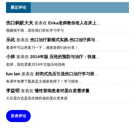
最近评论
伤口蚂蚁大夫
发表在
Erika老师教你老人在床上如何左右翻身
视频很不错，发给我们班长学习学习
乐此
发表在
伤口治疗新模式实践-伤口治疗师与伤口专科
看课件可以再复习一下，感谢老师们的分享！
小林
发表在
2014年版 压疮的预防与治疗：快速参考指南 – 中文版、英文版、芬兰语版、葡萄牙语版
老师，我也需要2014中文版压疮指南
luo lan
发表在
封闭式负压引流伤口治疗学习班课件资料免费下载
有课件免费下载真是太感谢老师了！学习很有…
李益明
发表在
慢性肾病患者对蛋白质需求量
大豆蛋白也是高生物价值的蛋白质来源
发表评论