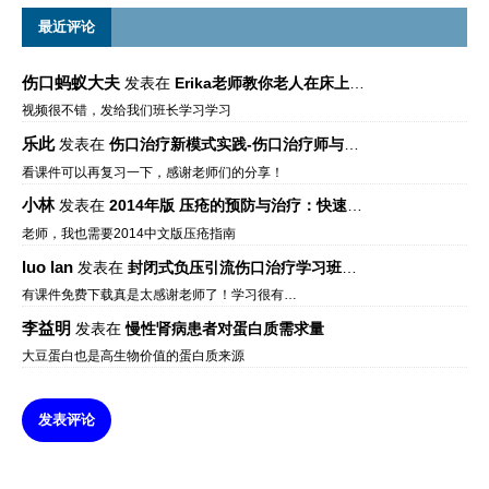
最近评论
伤口蚂蚁大夫
发表在
Erika老师教你老人在床上如何左右翻身
视频很不错，发给我们班长学习学习
乐此
发表在
伤口治疗新模式实践-伤口治疗师与伤口专科
看课件可以再复习一下，感谢老师们的分享！
小林
发表在
2014年版 压疮的预防与治疗：快速参考指南 – 中文版、英文版、芬兰语版、葡萄牙语版
老师，我也需要2014中文版压疮指南
luo lan
发表在
封闭式负压引流伤口治疗学习班课件资料免费下载
有课件免费下载真是太感谢老师了！学习很有…
李益明
发表在
慢性肾病患者对蛋白质需求量
大豆蛋白也是高生物价值的蛋白质来源
发表评论