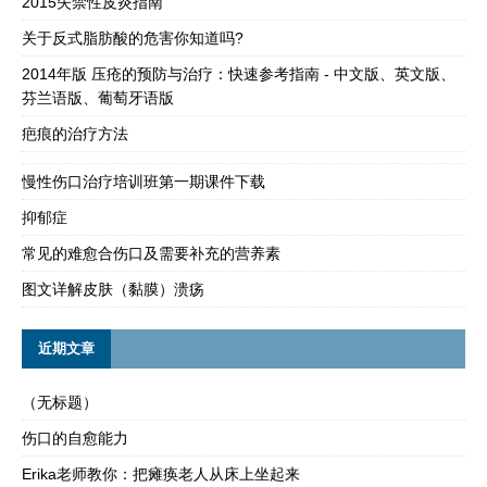
2015失禁性皮炎指南
关于反式脂肪酸的危害你知道吗?
2014年版 压疮的预防与治疗：快速参考指南 - 中文版、英文版、
芬兰语版、葡萄牙语版
疤痕的治疗方法
慢性伤口治疗培训班第一期课件下载
抑郁症
常见的难愈合伤口及需要补充的营养素
图文详解皮肤（黏膜）溃疡
近期文章
（无标题）
伤口的自愈能力
Erika老师教你：把瘫痪老人从床上坐起来