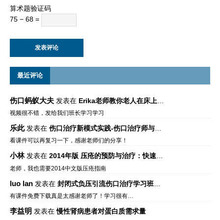
算术题验证码
75 − 68 =
最近评论
伤口蚂蚁大夫
发表在
Erika老师教你老人在床上如何左右翻身
视频很不错，发给我们班长学习学习
乐此
发表在
伤口治疗新模式实践-伤口治疗师与伤口专科
看课件可以再复习一下，感谢老师们的分享！
小林
发表在
2014年版 压疮的预防与治疗：快速参考指南 – 中文版、英文版、芬兰语版、葡萄牙语版
老师，我也需要2014中文版压疮指南
luo lan
发表在
封闭式负压引流伤口治疗学习班课件资料免费下载
有课件免费下载真是太感谢老师了！学习很有…
李益明
发表在
慢性肾病患者对蛋白质需求量