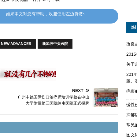
如果本文对您有帮助，欢迎使用左边赞赏~
热
改良
G NEW ADVANCES
新加坡中央医院
20
关于
201
版、
NEXT
疤痕
广州中德国际伤口治疗师培训学校在中山
大学附属第三医院岭南医院正式授牌
慢性
抑郁
常见
图文