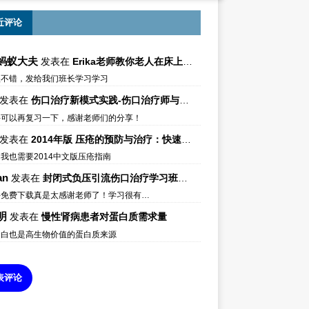
近评论
蚂蚁大夫
发表在
Erika老师教你老人在床上如何左右翻身
很不错，发给我们班长学习学习
发表在
伤口治疗新模式实践-伤口治疗师与伤口专科
件可以再复习一下，感谢老师们的分享！
发表在
2014年版 压疮的预防与治疗：快速参考指南 – 中文版、英文版、芬兰语版、葡萄牙语版
我也需要2014中文版压疮指南
an
发表在
封闭式负压引流伤口治疗学习班课件资料免费下载
件免费下载真是太感谢老师了！学习很有…
明
发表在
慢性肾病患者对蛋白质需求量
蛋白也是高生物价值的蛋白质来源
表评论