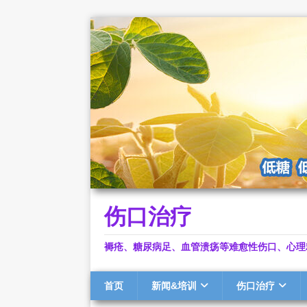
伤口治疗
褥疮、糖尿病足、血管溃疡等难愈性伤口、心理
首页
新闻&培训
伤口治疗