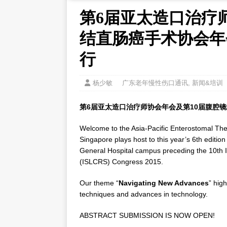
第6届亚太造口治疗
结直肠癌手术协会年
行
杨少敏
广东老年慢性伤口通讯
,
新闻&培训
第6届亚太造口治疗师协会年会及第10届腹腔
Welcome to the Asia-Pacific Enterostomal T
Singapore plays host to this year’s 6th editio
General Hospital campus preceding the 10th I
(ISLCRS) Congress 2015.
Our theme “
Navigating New Advances
” hig
techniques and advances in technology.
ABSTRACT SUBMISSION IS NOW OPEN!