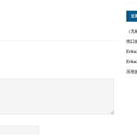
近
（无
伤口
Er
Er
压疮