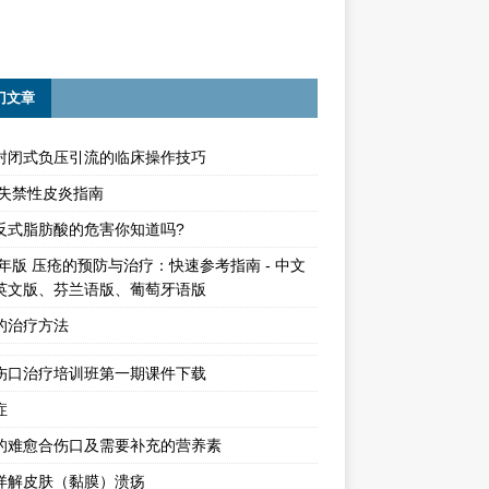
门文章
封闭式负压引流的临床操作技巧
15失禁性皮炎指南
反式脂肪酸的危害你知道吗?
4年版 压疮的预防与治疗：快速参考指南 - 中文
英文版、芬兰语版、葡萄牙语版
的治疗方法
伤口治疗培训班第一期课件下载
症
的难愈合伤口及需要补充的营养素
详解皮肤（黏膜）溃疡