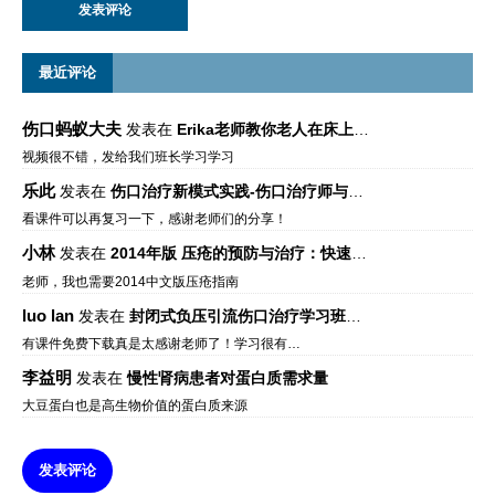
最近评论
伤口蚂蚁大夫
发表在
Erika老师教你老人在床上如何左右翻身
视频很不错，发给我们班长学习学习
乐此
发表在
伤口治疗新模式实践-伤口治疗师与伤口专科
看课件可以再复习一下，感谢老师们的分享！
小林
发表在
2014年版 压疮的预防与治疗：快速参考指南 – 中文版、英文版、芬兰语版、葡萄牙语版
老师，我也需要2014中文版压疮指南
luo lan
发表在
封闭式负压引流伤口治疗学习班课件资料免费下载
有课件免费下载真是太感谢老师了！学习很有…
李益明
发表在
慢性肾病患者对蛋白质需求量
大豆蛋白也是高生物价值的蛋白质来源
发表评论