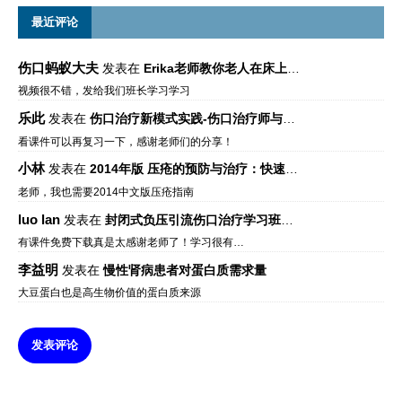
最近评论
伤口蚂蚁大夫
发表在
Erika老师教你老人在床上如何左右翻身
视频很不错，发给我们班长学习学习
乐此
发表在
伤口治疗新模式实践-伤口治疗师与伤口专科
看课件可以再复习一下，感谢老师们的分享！
小林
发表在
2014年版 压疮的预防与治疗：快速参考指南 – 中文版、英文版、芬兰语版、葡萄牙语版
老师，我也需要2014中文版压疮指南
luo lan
发表在
封闭式负压引流伤口治疗学习班课件资料免费下载
有课件免费下载真是太感谢老师了！学习很有…
李益明
发表在
慢性肾病患者对蛋白质需求量
大豆蛋白也是高生物价值的蛋白质来源
发表评论