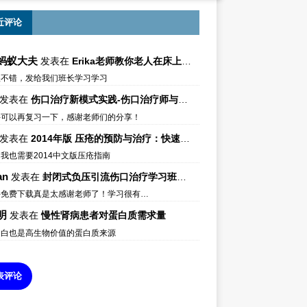
近评论
蚂蚁大夫
发表在
Erika老师教你老人在床上如何左右翻身
很不错，发给我们班长学习学习
发表在
伤口治疗新模式实践-伤口治疗师与伤口专科
件可以再复习一下，感谢老师们的分享！
发表在
2014年版 压疮的预防与治疗：快速参考指南 – 中文版、英文版、芬兰语版、葡萄牙语版
我也需要2014中文版压疮指南
an
发表在
封闭式负压引流伤口治疗学习班课件资料免费下载
件免费下载真是太感谢老师了！学习很有…
明
发表在
慢性肾病患者对蛋白质需求量
蛋白也是高生物价值的蛋白质来源
表评论