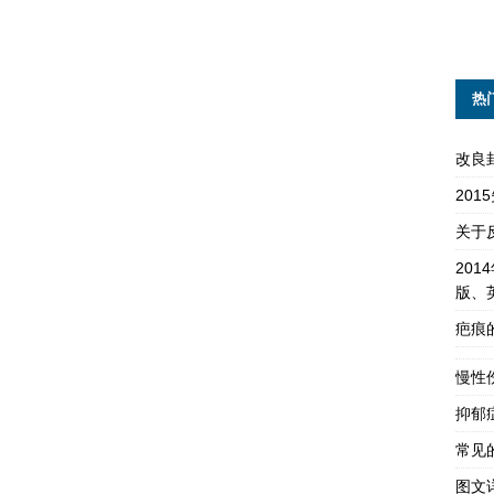
热
改良
20
关于
201
版、
疤痕
慢性
抑郁
常见
图文