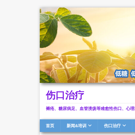
伤口治疗
褥疮、糖尿病足、血管溃疡等难愈性伤口、心理
首页
新闻&培训
伤口治疗