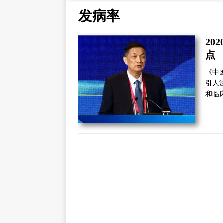
发病率
20
点
《中
引人
和临