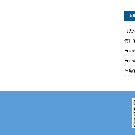
近
（无
伤口
Er
Er
压疮