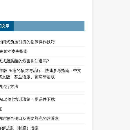
门文章
封闭式负压引流的临床操作技巧
15失禁性皮炎指南
反式脂肪酸的危害你知道吗?
4年版 压疮的预防与治疗：快速参考指南 - 中文
英文版、芬兰语版、葡萄牙语版
的治疗方法
伤口治疗培训班第一期课件下载
症
的难愈合伤口及需要补充的营养素
详解皮肤（黏膜）溃疡