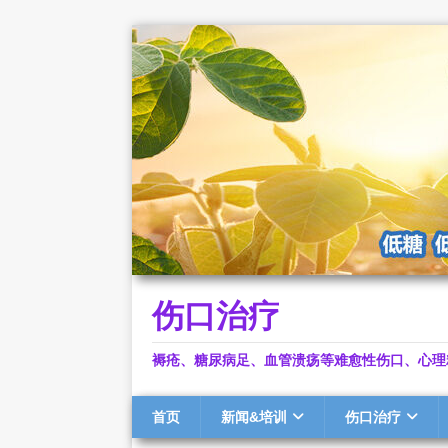
伤口治疗
褥疮、糖尿病足、血管溃疡等难愈性伤口、心理
首页
新闻&培训
伤口治疗