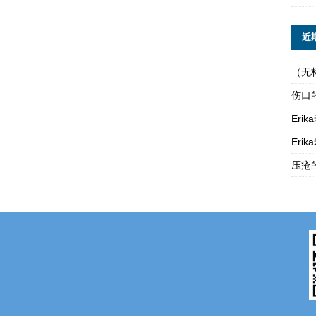
近
（无
伤口
Er
Er
压疮