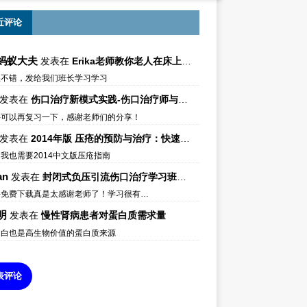
近评论
蚂蚁大夫
发表在
Erika老师教你老人在床上如何左右翻身
很不错，发给我们班长学习学习
发表在
伤口治疗新模式实践-伤口治疗师与伤口专科
件可以再复习一下，感谢老师们的分享！
发表在
2014年版 压疮的预防与治疗：快速参考指南 – 中文版、英文版、芬兰语版、葡萄牙语版
我也需要2014中文版压疮指南
an
发表在
封闭式负压引流伤口治疗学习班课件资料免费下载
件免费下载真是太感谢老师了！学习很有…
明
发表在
慢性肾病患者对蛋白质需求量
蛋白也是高生物价值的蛋白质来源
表评论