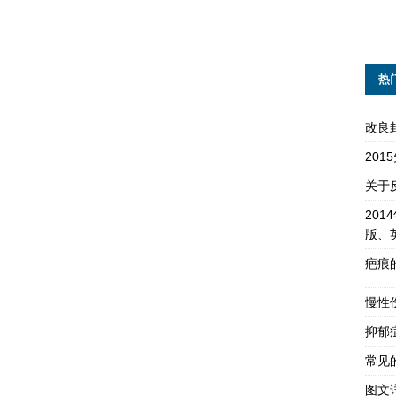
热
改良
20
关于
201
版、
疤痕
慢性
抑郁
常见
图文