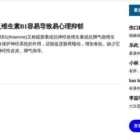
最
乏维生素B1容易导致易心理抑郁
伤口
视频
B1(thiamine)又称硫胺素或抗神经炎维生素或抗脚气病维生
有保护神经系统的作用，还能促进肠胃蠕动，增加食欲。缺少它
乐此
神经性皮炎、脚气病等。
看课
小林
老师，
luo l
有课
李益
大豆
发