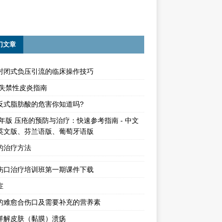
门文章
封闭式负压引流的临床操作技巧
15失禁性皮炎指南
反式脂肪酸的危害你知道吗?
4年版 压疮的预防与治疗：快速参考指南 - 中文
英文版、芬兰语版、葡萄牙语版
的治疗方法
伤口治疗培训班第一期课件下载
症
的难愈合伤口及需要补充的营养素
详解皮肤（黏膜）溃疡